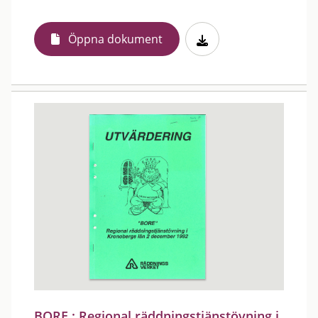
Öppna dokument
BORE : Regional räddningstjänstövning i