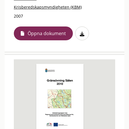
Krisberedskapsmyndigheten (KBM)
2007
Öppna dokument