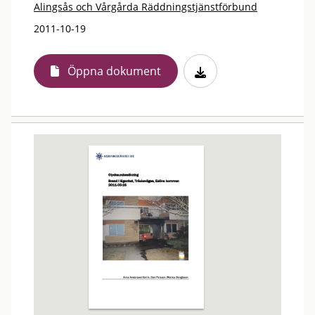
Alingsås och Vårgårda Räddningstjänstförbund
2011-10-19
Öppna dokument