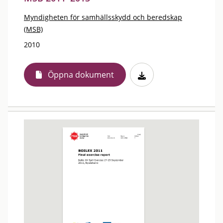
Myndigheten för samhällsskydd och beredskap
(MSB)
2010
Öppna dokument