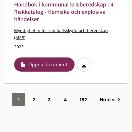
Handbok i kommunal krisberedskap : 4.
Riskkatalog - Kemiska och explosiva
händelser
Myndigheten för samhällsskydd och beredskap
(MSB)
2023
Öppna dokument
1
2
3
4
182
Nästa