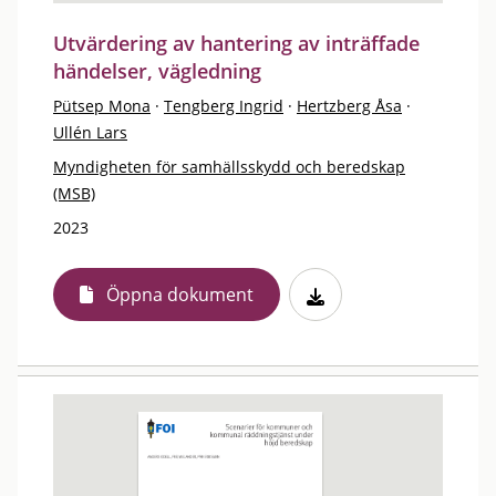
Utvärdering av hantering av inträffade
händelser, vägledning
Pütsep Mona
·
Tengberg Ingrid
·
Hertzberg Åsa
·
Ullén Lars
Myndigheten för samhällsskydd och beredskap
(MSB)
2023
Öppna dokument