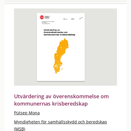
Utvärdering av överenskommelse om
kommunernas krisberedskap
Pütsep Mona
Myndigheten för samhällsskydd och beredskap
(MSB)