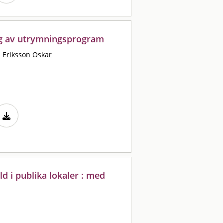
ng av utrymningsprogram
·
Eriksson Oskar
d i publika lokaler : med