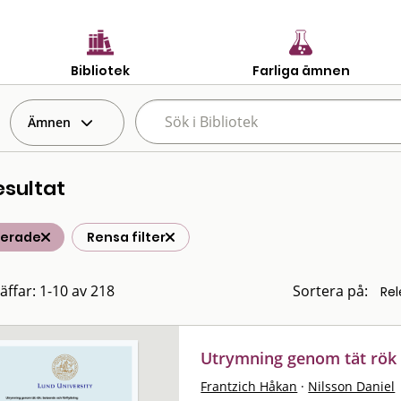
Bibliotek
Farliga ämnen
Ämnen
esultat
terade
Rensa filter
räffar: 1-10 av 218
Sortera på:
Utrymning genom tät rök :
Frantzich Håkan
·
Nilsson Daniel