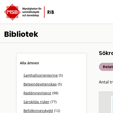
Bibliotek
Sökr
Alla ämnen
Rela
Samhällsorientering
(5)
Antal t
Beteendevetenskap
(5)
Räddningstjänst
(98)
Särskilda risker
(77)
Befolkningsskydd
(12)