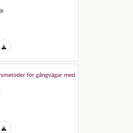
ik
lysmetoder för gångvägar med
t