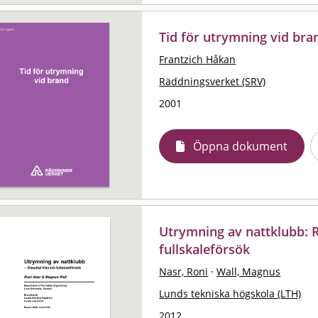
Tid för utrymning vid bra
Frantzich Håkan
Räddningsverket (SRV)
2001
Öppna dokument
Utrymning av nattklubb: R
fullskaleförsök
Nasr, Roni
·
Wall, Magnus
Lunds tekniska högskola (LTH)
2012