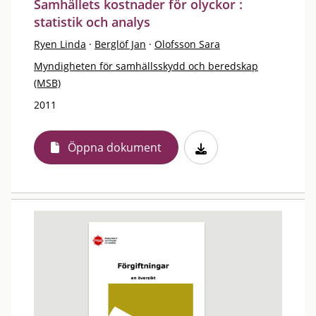
Samhällets kostnader för olyckor :
statistik och analys
Ryen Linda
·
Berglöf Jan
·
Olofsson Sara
Myndigheten för samhällsskydd och beredskap
(MSB)
2011
Öppna dokument