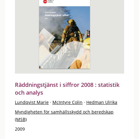
Räddningstjänst i siffror 2008 : statistik
och analys
Lundqvist Marie
·
McIntyre Colin
·
Hedman Ulrika
Myndigheten för samhällsskydd och beredskap
(MSB)
2009