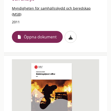
Myndigheten för samhällsskydd och beredskap
(MSB)
2011
Öppna dokument