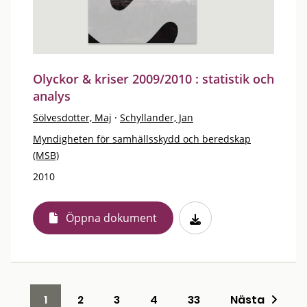
Olyckor & kriser 2009/2010 : statistik och
analys
Sölvesdotter, Maj
·
Schyllander, Jan
Myndigheten för samhällsskydd och beredskap
(MSB)
2010
Öppna dokument
1
2
3
4
33
Nästa