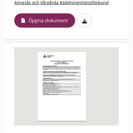
Alingsås och Vårgårda Räddningstjänstförbund
Öppna dokument