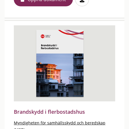
Brandskydd i flerbostadshus
Myndigheten för samhällsskydd och beredskap