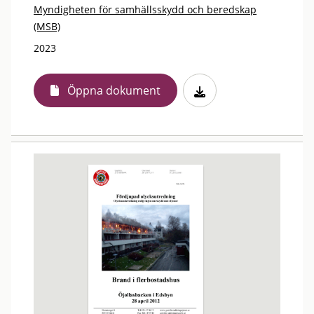
Myndigheten för samhällsskydd och beredskap
(MSB)
2023
Öppna dokument