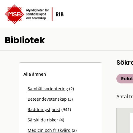
Bibliotek
Sökr
Alla ämnen
Rela
Samhällsorientering
(2)
Antal t
Beteendevetenskap
(3)
Räddningstjänst
(941)
Särskilda risker
(4)
Medicin och friskvård
(2)