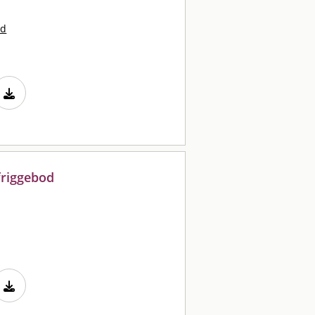
nd
friggebod