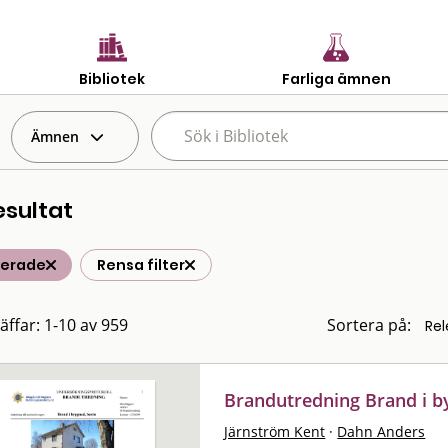
Bibliotek
Farliga ämnen
Ämnen
esultat
terade
Rensa filter
räffar: 1-10 av 959
Sortera på:
Brandutredning Brand i b
Järnström Kent
·
Dahn Anders