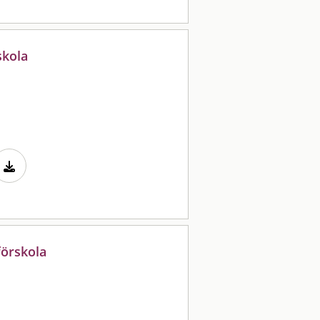
skola
förskola