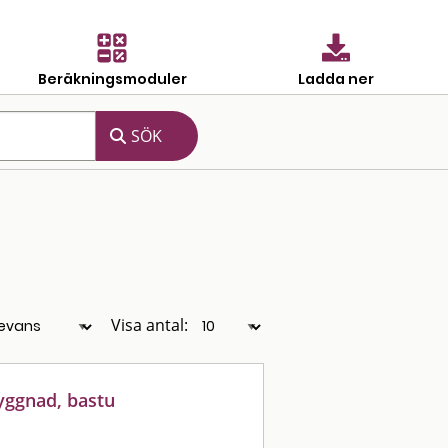
Beräkningsmoduler
Ladda ner
Visa antal:
yggnad, bastu