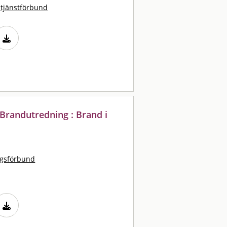
stjänstförbund
Brandutredning : Brand i
ngsförbund