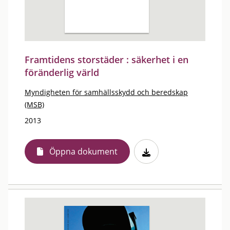
Framtidens storstäder : säkerhet i en
föränderlig värld
Myndigheten för samhällsskydd och beredskap
(MSB)
2013
Öppna dokument