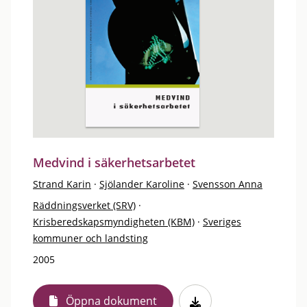
Medvind i säkerhetsarbetet
Strand Karin
·
Sjölander Karoline
·
Svensson Anna
Räddningsverket (SRV)
·
Krisberedskapsmyndigheten (KBM)
·
Sveriges
kommuner och landsting
2005
Öppna dokument