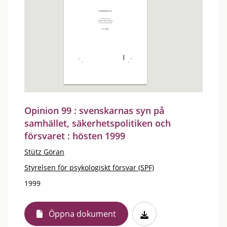
Opinion 99 : svenskarnas syn på
samhället, säkerhetspolitiken och
försvaret : hösten 1999
Stütz Göran
Styrelsen för psykologiskt försvar (SPF)
1999
Öppna dokument