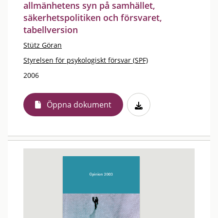
allmänhetens syn på samhället,
säkerhetspolitiken och försvaret,
tabellversion
Stütz Göran
Styrelsen för psykologiskt försvar (SPF)
2006
Öppna dokument