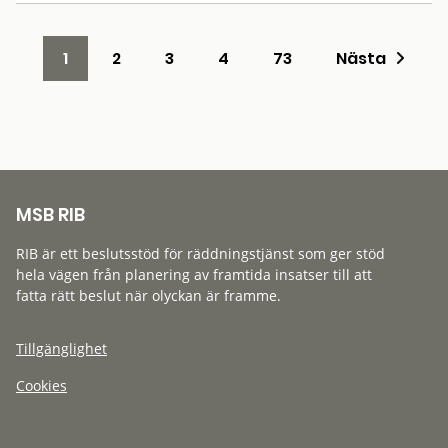
1
2
3
4
73
Nästa
MSB RIB
RIB är ett beslutsstöd för räddningstjänst som ger stöd
hela vägen från planering av framtida insatser till att
fatta rätt beslut när olyckan är framme.
Tillgänglighet
Cookies