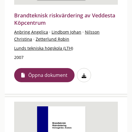
Brandteknisk riskvärdering av Veddesta
Köpcentrum
Anbring Angelica
·
Lindbom Johan
·
Nilsson
Christina
·
Zetterlund Robin
Lunds tekniska högskola (LTH)
2007
Öppna dokument