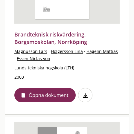
Brandteknisk riskvärdering,
Borgsmoskolan, Norrköping
Magnusson Lars
·
Holgersson Lina
·
Hagelin Mattias
·
Essen Niclas von
Lunds tekniska högskola (LTH)
2003
Öppna dokument