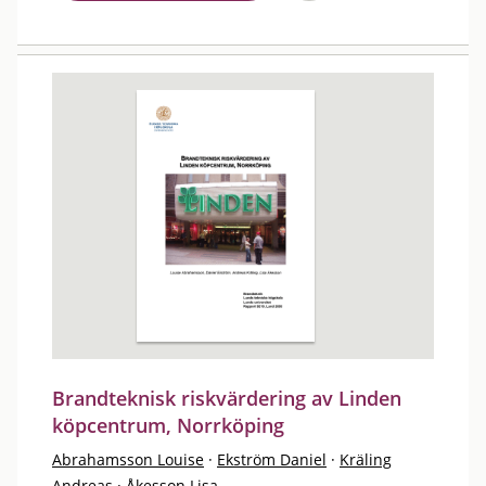
Brandteknisk riskvärdering av Linden
köpcentrum, Norrköping
Abrahamsson Louise
·
Ekström Daniel
·
Kräling
Andreas
·
Åkesson Lisa