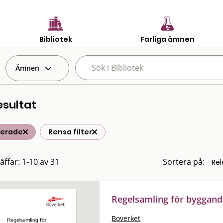
Bibliotek
Farliga ämnen
Ämnen
esultat
terade
Rensa filter
äffar: 1-10 av 31
Sortera på:
Regelsamling för byggan
Boverket