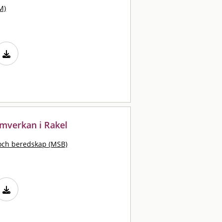
M)
samverkan i Rakel
och beredskap (MSB)