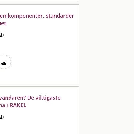
temkomponenter, standarder
met
M)
vändaren? De viktigaste
na i RAKEL
M)