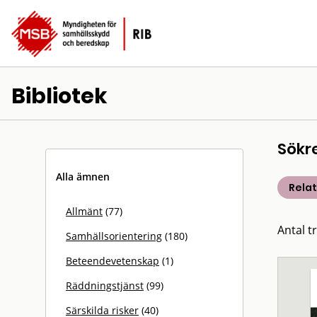
Bibliotek
Sökr
Alla ämnen
Rela
Allmänt
(77)
Antal t
Samhällsorientering
(180)
Beteendevetenskap
(1)
Räddningstjänst
(99)
Särskilda risker
(40)