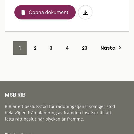
Öppna dokument
1
2
3
4
23
Nästa
MSB RIB
RIB är ett beslutsstöd för räddningstjänst som ger stöd
hela vägen från planering av framtida insatser till att
fatta rätt beslut när olyckan är framme.