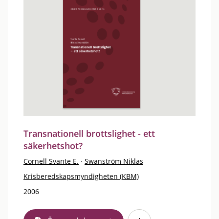
Transnationell brottslighet - ett
säkerhetshot?
Cornell Svante E.
·
Swanström Niklas
Krisberedskapsmyndigheten (KBM)
2006