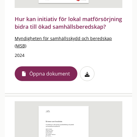
Hur kan initiativ för lokal matförsörjning
bidra till ökad samhällsberedskap?
Myndigheten för samhällsskydd och beredskap
(MSB)
2024
Öppna dokument