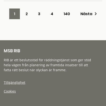
1
2
3
4
140
Nästa
MSB RIB
RIB är ett beslutsstöd för räddningstjänst som ger stöd
hela vägen från planering av framtida insatser till att
fatta rätt beslut när olyckan är framme.
Tillgänglighet
Cookies