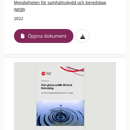
Myndigheten för samhällsskydd och beredskap
(MSB)
2022
Öppna dokument