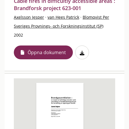
Cable fires in difficultly accessible areas :
Brandforsk project 623-001
Axelsson Jesper
·
van Hees Patrick
·
Blomqvist Per
Sveriges Provnings- och Forskningsinstitut (SP)
2002
Öppna dokument