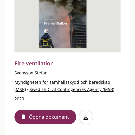
Fire ventilation
Svensson Stefan
Myndigheten för samhällsskydd och beredskap
(MSB)
·
Swedish Civil Contingencies Agency (MSB)
2020
Öppna dokument