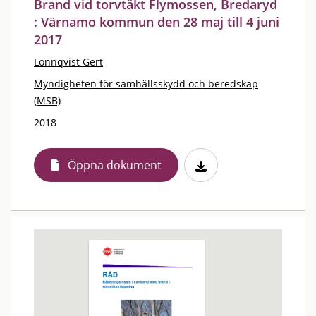
Brand vid torvtäkt Flymossen, Bredaryd
: Värnamo kommun den 28 maj till 4 juni
2017
Lönnqvist Gert
Myndigheten för samhällsskydd och beredskap
(MSB)
2018
Öppna dokument