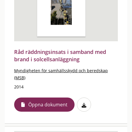
Råd räddningsinsats i samband med
brand i solcellsanläggning
Myndigheten för samhällsskydd och beredskap
(MSB)
2014
Öppna dokument