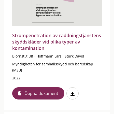
Strömpenetration av räddningstjänstens
skyddskläder vid olika typer av
kontamination
Björnstig Ulf
·
Hoffmann Lars
·
Sturk David
Myndigheten för samhällsskydd och beredskap
(MSB)
2022
Öppna dokument