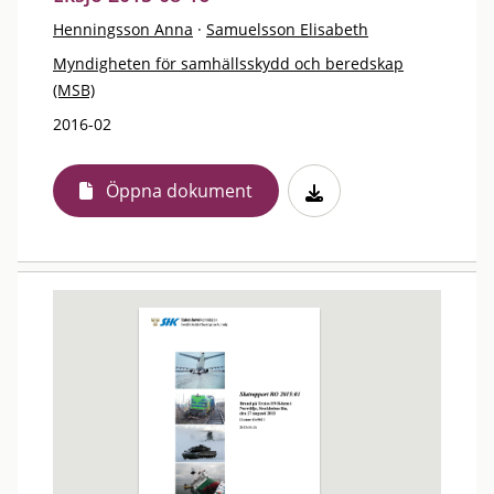
Henningsson Anna
·
Samuelsson Elisabeth
Myndigheten för samhällsskydd och beredskap
(MSB)
2016-02
Öppna dokument