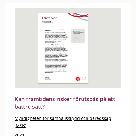
Kan framtidens risker förutspås på ett
bättre sätt?
Myndigheten för samhällsskydd och beredskap
(MSB)
2024