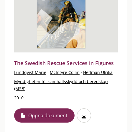
The Swedish Rescue Services in Figures
Lundqvist Marie
·
McIntyre Collin
·
Hedman Ulrika
Myndigheten för samhällsskydd och beredskap
(MSB)
2010
Öppna dokument