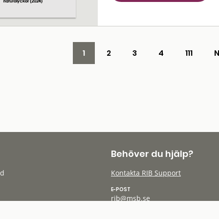
1
2
3
4
111
Behöver du hjälp?
öd
Kontakta RIB Support
E-POST
rib@msb.se