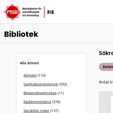
Bibliotek
Sökr
Alla ämnen
Rela
Allmänt
(110)
Antal t
Samhällsorientering
(392)
Beteendevetenskap
(11)
Räddningstjänst
(378)
Särskilda risker
(137)