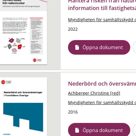
Hantera risken från natur
information till fastighet
Myndigheten för samhällsskydd 
2022
Öppna dokument
Nederbörd och översvämni
Achberger Christine [red]
Myndigheten för samhällsskydd 
2016
Öppna dokument