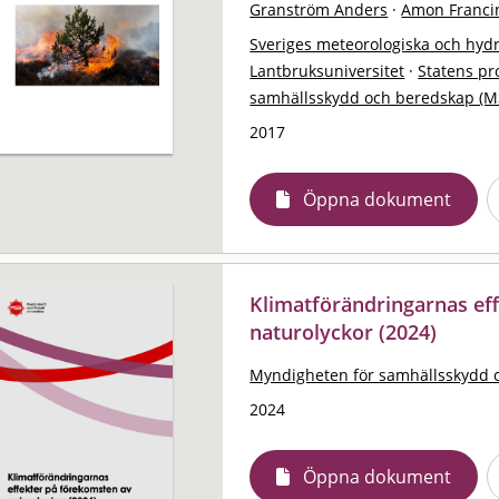
Granström Anders
·
Amon Franci
Sveriges meteorologiska och hydro
Lantbruksuniversitet
·
Statens pr
samhällsskydd och beredskap (M
2017
Öppna dokument
Klimatförändringarnas ef
naturolyckor (2024)
Myndigheten för samhällsskydd 
2024
Öppna dokument