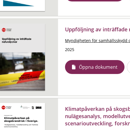
Uppföljning av inträffade
Myndigheten för samhällsskydd 
2025
Öppna dokument
Klimatpåverkan på skogsbr
nulägesanalys, modellutv
scenarioutveckling, forsk