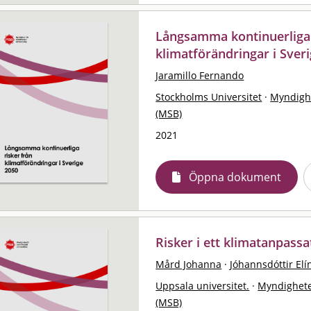
Långsamma kontinuerliga 
klimatförändringar i Sver
Jaramillo Fernando
Stockholms Universitet
·
Myndigh
(MSB)
2021
Öppna dokument
Risker i ett klimatanpassa
Mård Johanna
·
Jóhannsdóttir El
Uppsala universitet.
·
Myndighete
(MSB)