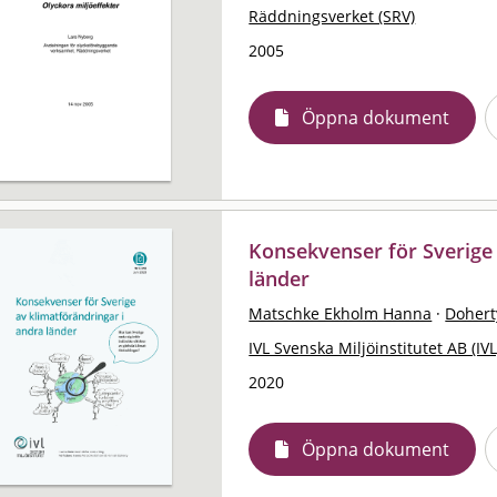
Räddningsverket (SRV)
2005
Öppna dokument
Konsekvenser för Sverige 
länder
Matschke Ekholm Hanna
·
Doher
IVL Svenska Miljöinstitutet AB (IVL
2020
Öppna dokument