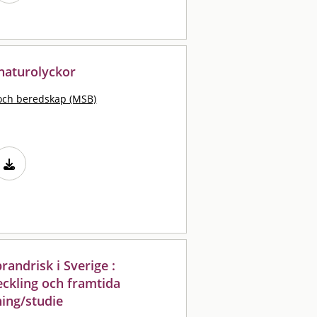
 naturolyckor
och beredskap (MSB)
andrisk i Sverige :
eckling och framtida
ning/studie