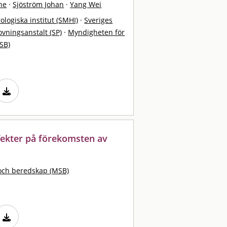
ne
·
Sjöström Johan
·
Yang Wei
logiska institut (SMHI)
·
Sveriges
ovningsanstalt (SP)
·
Myndigheten för
SB)
fekter på förekomsten av
och beredskap (MSB)