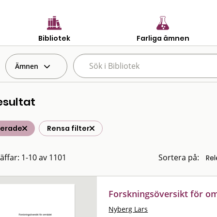
Bibliotek
Farliga ämnen
Ämnen
esultat
terade
Rensa filter
räffar: 1-10 av 1101
Sortera på:
Forskningsöversikt för om
Nyberg Lars