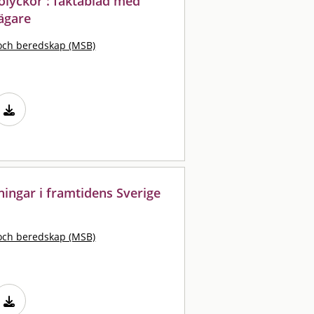
olyckor : faktablad med
sägare
och beredskap (MSB)
ngar i framtidens Sverige
och beredskap (MSB)