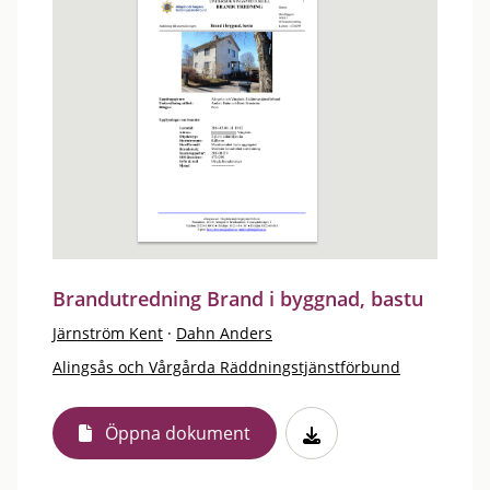
Brandutredning Brand i byggnad, bastu
Järnström Kent
·
Dahn Anders
Alingsås och Vårgårda Räddningstjänstförbund
Öppna dokument