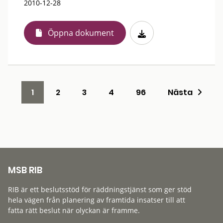
2010-12-28
Öppna dokument
1
2
3
4
96
Nästa
MSB RIB
RIB är ett beslutsstöd för räddningstjänst som ger stöd
hela vägen från planering av framtida insatser till att
fatta rätt beslut när olyckan är framme.