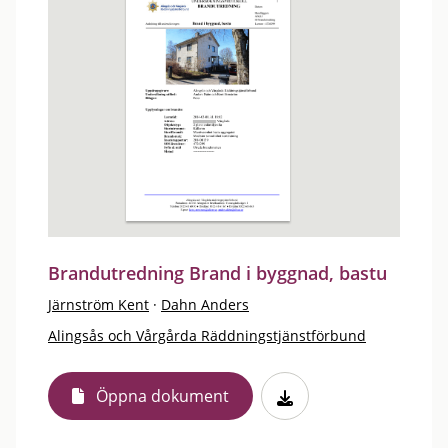
Brandutredning Brand i byggnad, bastu
Järnström Kent
·
Dahn Anders
Alingsås och Vårgårda Räddningstjänstförbund
Öppna dokument