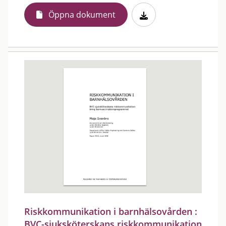
Öppna dokument
Riskkommunikation i barnhälsovården :
BVC-sjuksköterskans riskkommunikation