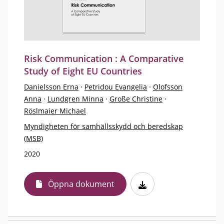
Risk Communication : A Comparative
Study of Eight EU Countries
Danielsson Erna
·
Petridou Evangelia
·
Olofsson
Anna
·
Lundgren Minna
·
Große Christine
·
Röslmaier Michael
Myndigheten för samhällsskydd och beredskap
(MSB)
2020
Öppna dokument