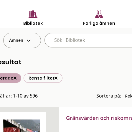
Bibliotek
Farliga ämnen
Ämnen
esultat
terade
Rensa filter
räffar: 1-10 av 596
Sortera på:
Gränsvärden och riskomr