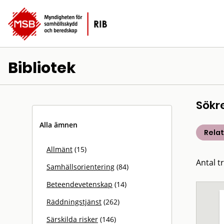
Bibliotek
Sökr
Alla ämnen
Rela
Allmänt
(15)
Antal t
Samhällsorientering
(84)
Beteendevetenskap
(14)
Räddningstjänst
(262)
Särskilda risker
(146)