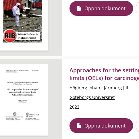
Öppna dokument
Approaches for the settin
limits (OELs) for carcinog
Högberg Johan
·
Järnberg Jill
Göteborgs Universitet
2022
Öppna dokument