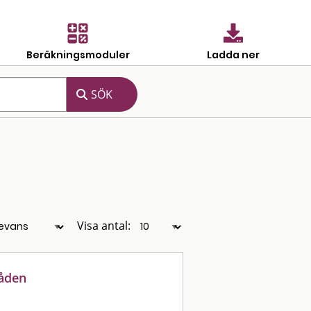
Beräkningsmoduler
Ladda ner
Visa antal:
åden