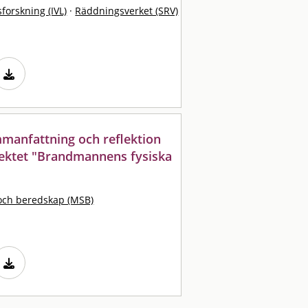
sforskning (IVL)
·
Räddningsverket (SRV)
mmanfattning och reflektion
ojektet "Brandmannens fysiska
och beredskap (MSB)