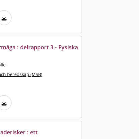
måga : delrapport 3 - Fysiska
fie
och beredskap (MSB)
aderisker : ett