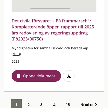
Det civila försvaret – På frammarsch! :
Kompletterande öppen rapport till 2025
års redovisning av regeringsuppdrag
(Fö2023/00750)
Myndigheten för samhällsskydd och beredskap
(MSB)
2025
Öppna dokument
1
2
3
4
15
Nästa