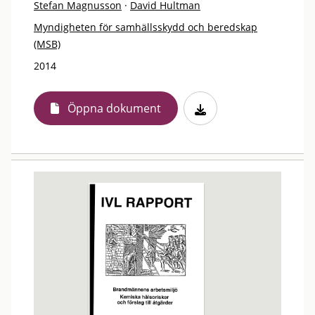
Stefan Magnusson
·
David Hultman
Myndigheten för samhällsskydd och beredskap
(MSB)
2014
Öppna dokument