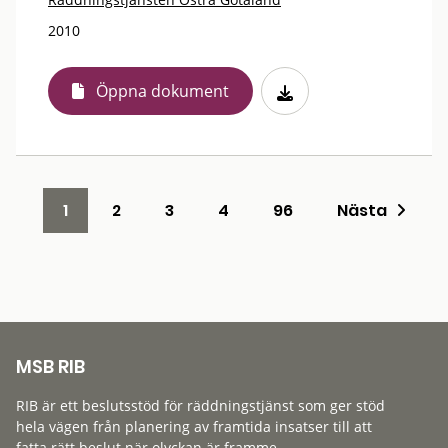
2010
Öppna dokument
1
2
3
4
96
Nästa
MSB RIB
RIB är ett beslutsstöd för räddningstjänst som ger stöd
hela vägen från planering av framtida insatser till att
fatta rätt beslut när olyckan är framme.