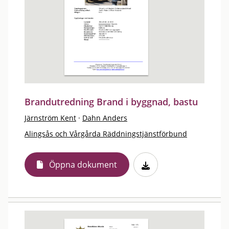
Brandutredning Brand i byggnad, bastu
Järnström Kent
·
Dahn Anders
Alingsås och Vårgårda Räddningstjänstförbund
Öppna dokument