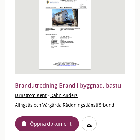
Brandutredning Brand i byggnad, bastu
Järnström Kent
·
Dahn Anders
Alingsås och Vårgårda Räddningstjänstförbund
Öppna dokument