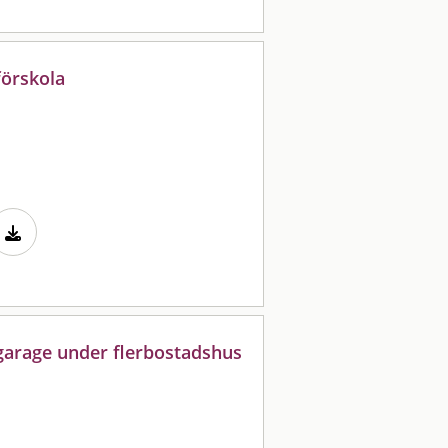
förskola
 garage under flerbostadshus