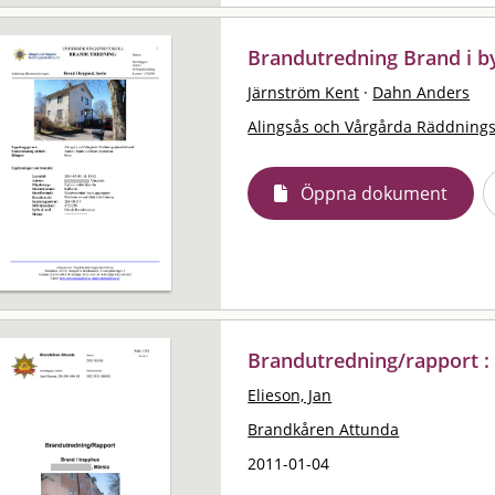
Brandutredning Brand i b
Järnström Kent
·
Dahn Anders
Alingsås och Vårgårda Räddning
Öppna dokument
Brandutredning/rapport :
Elieson, Jan
Brandkåren Attunda
2011-01-04