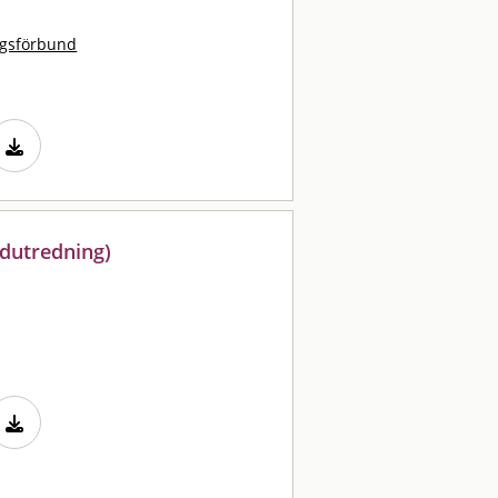
ngsförbund
ndutredning)