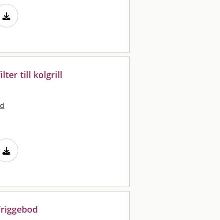
ter till kolgrill
nd
friggebod