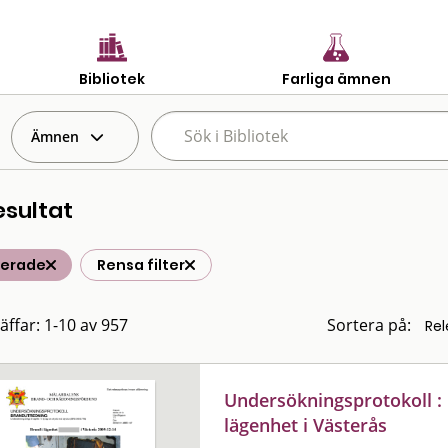
Bibliotek
Farliga ämnen
Ämnen
esultat
terade
Rensa filter
räffar: 1-10 av 957
Sortera på:
Undersökningsprotokoll : 
lägenhet i Västerås