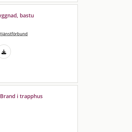
yggnad, bastu
stjänstförbund
 Brand i trapphus