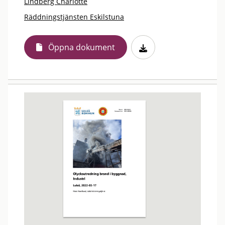
Lindberg Charlotte
Räddningstjänsten Eskilstuna
Öppna dokument