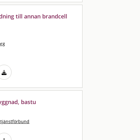
dning till annan brandcell
org
yggnad, bastu
stjänstförbund