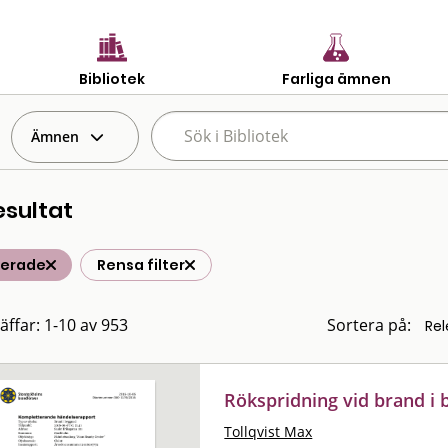
Bibliotek
Farliga ämnen
Ämnen
esultat
terade
Rensa filter
räffar: 1-10 av 953
Sortera på:
Rökspridning vid brand i 
Tollqvist Max