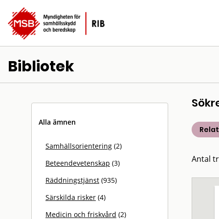
Bibliotek
Sökr
Alla ämnen
Rela
Samhällsorientering
(2)
Antal t
Beteendevetenskap
(3)
Räddningstjänst
(935)
Särskilda risker
(4)
Medicin och friskvård
(2)