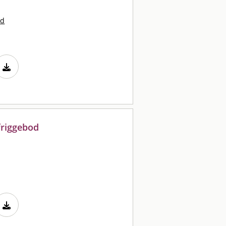
nd
friggebod