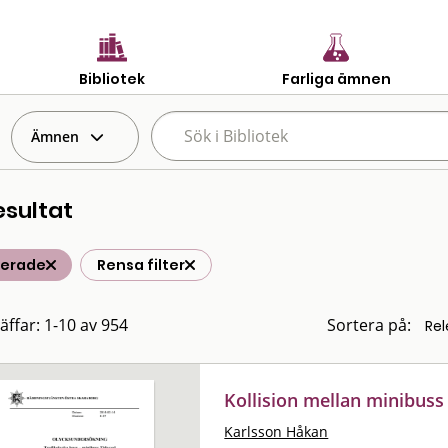
Bibliotek
Farliga ämnen
Ämnen
esultat
terade
Rensa filter
räffar: 1-10 av 954
Sortera på:
Kollision mellan minibus
Karlsson Håkan