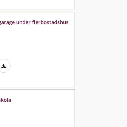
 garage under flerbostadshus
skola