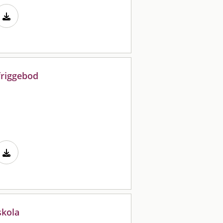
friggebod
skola