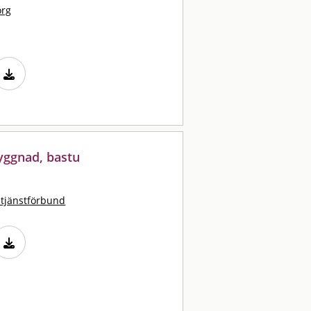
org
yggnad, bastu
stjänstförbund