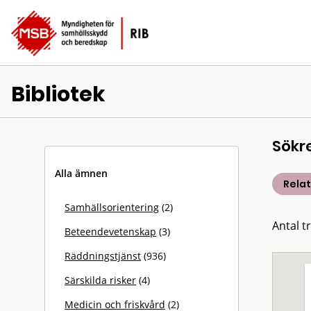
Bibliotek
Sökr
Alla ämnen
Rela
Samhällsorientering
(2)
Antal t
Beteendevetenskap
(3)
Räddningstjänst
(936)
Särskilda risker
(4)
Medicin och friskvård
(2)