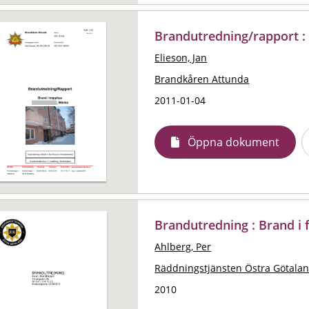
Brandutredning/rapport :
Elieson, Jan
Brandkåren Attunda
2011-01-04
Öppna dokument
Brandutredning : Brand i fil
Ahlberg, Per
Räddningstjänsten Östra Götala
2010