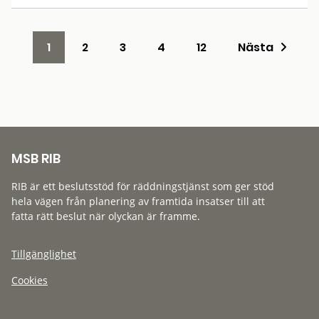
1
2
3
4
12
Nästa
MSB RIB
RIB är ett beslutsstöd för räddningstjänst som ger stöd
hela vägen från planering av framtida insatser till att
fatta rätt beslut när olyckan är framme.
Tillgänglighet
Cookies