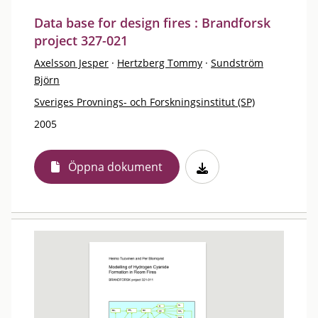
Data base for design fires : Brandforsk
project 327-021
Axelsson Jesper
·
Hertzberg Tommy
·
Sundström
Björn
Sveriges Provnings- och Forskningsinstitut (SP)
2005
Öppna dokument