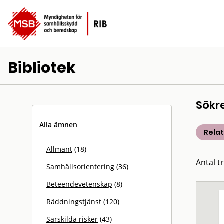
Bibliotek
Sökr
Alla ämnen
Rela
Allmänt
(18)
Antal t
Samhällsorientering
(36)
Beteendevetenskap
(8)
Räddningstjänst
(120)
Särskilda risker
(43)