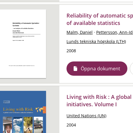
Reliability of automatic s
of available statistics
Malm, Daniel
·
Pettersson, Ann-I
Lunds tekniska högskola (LTH)
2008
Öppna dokument
Living with Risk : A globa
initiatives. Volume I
United Nations (UN)
2004