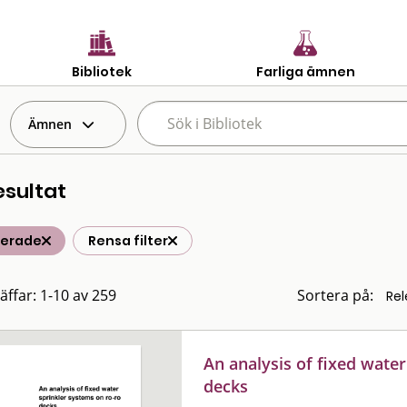
Bibliotek
Farliga ämnen
Ämnen
esultat
terade
Rensa filter
räffar: 1-10 av 259
Sortera på:
An analysis of fixed wate
decks