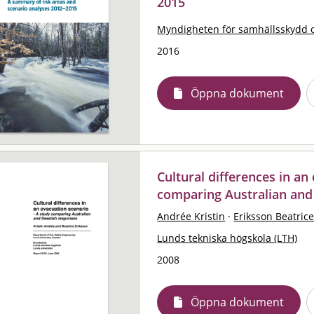
2015
Myndigheten för samhällsskydd 
2016
Öppna dokument
Cultural differences in an
comparing Australian and
Andrée Kristin
·
Eriksson Beatric
Lunds tekniska högskola (LTH)
2008
Öppna dokument