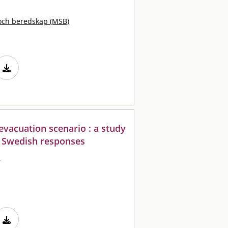
och beredskap (MSB)
 evacuation scenario : a study
 Swedish responses
e