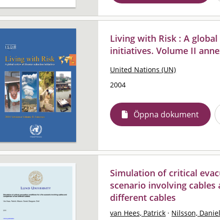
Living with Risk : A globa
initiatives. Volume II ann
United Nations (UN)
2004
Öppna dokument
Simulation of critical evac
scenario involving cables
different cables
van Hees, Patrick
·
Nilsson, Danie