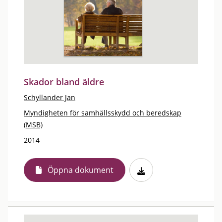
Skador bland äldre
Schyllander Jan
Myndigheten för samhällsskydd och beredskap
(MSB)
2014
Öppna dokument