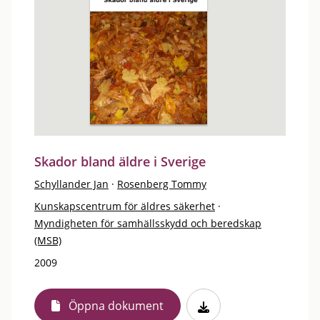
Skador bland äldre i Sverige
Schyllander Jan
·
Rosenberg Tommy
Kunskapscentrum för äldres säkerhet
·
Myndigheten för samhällsskydd och beredskap
(MSB)
2009
Öppna dokument