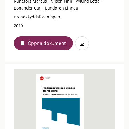
Runefors Marcus
·
Nilson Finn
·
Vylund Lotta
·
Bonander Carl
·
Lundgren Linnea
Brandskyddsföreningen
2019
Öppna dokument