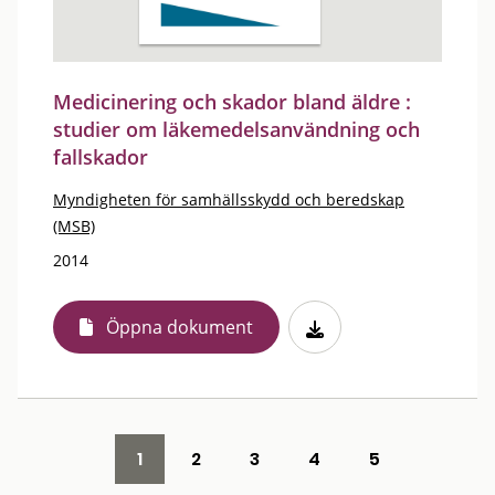
Medicinering och skador bland äldre :
studier om läkemedelsanvändning och
fallskador
Myndigheten för samhällsskydd och beredskap
(MSB)
2014
Öppna dokument
1
2
3
4
5