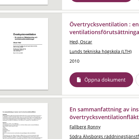
Övertrycksventilation : en
ventilationsförutsättning
Hed, Oscar
Lunds tekniska högskola (LTH)
2010
Öppna dokument
En sammanfattning av in
övertrycksventilationfläk
Fallberg Ronny
Södra Älvsborgs räddningstjänst