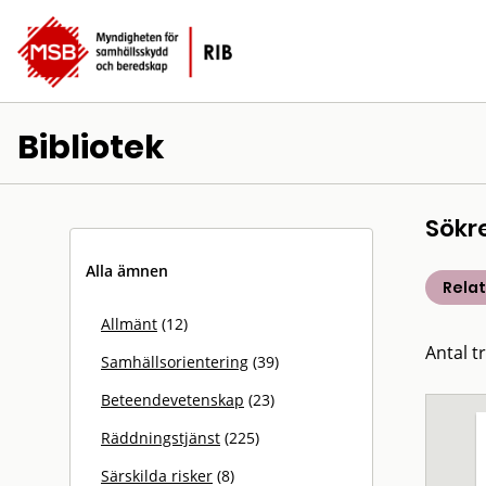
Bibliotek
Sökr
Alla ämnen
Rela
Allmänt
(12)
Antal t
Samhällsorientering
(39)
Beteendevetenskap
(23)
Räddningstjänst
(225)
Särskilda risker
(8)