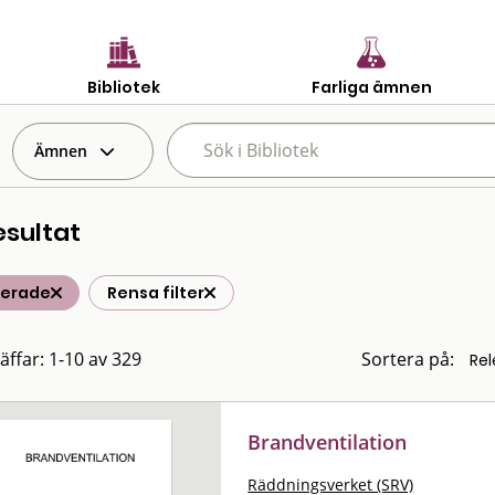
Bibliotek
Farliga ämnen
Ämnen
esultat
terade
Rensa filter
räffar: 1-10 av 329
Sortera på:
Brandventilation
Räddningsverket (SRV)