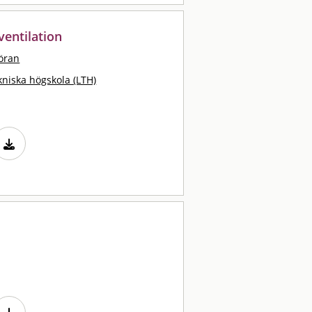
entilation
öran
kniska högskola (LTH)