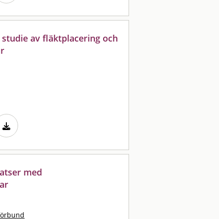
 studie av fläktplacering och
ar
satser med
tar
förbund