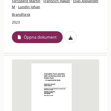
Forssberg Martin
·
Frantzich Håkan
·
Elias Alexander
M
·
Lundin Johan
Brandforsk
2023
Öppna dokument