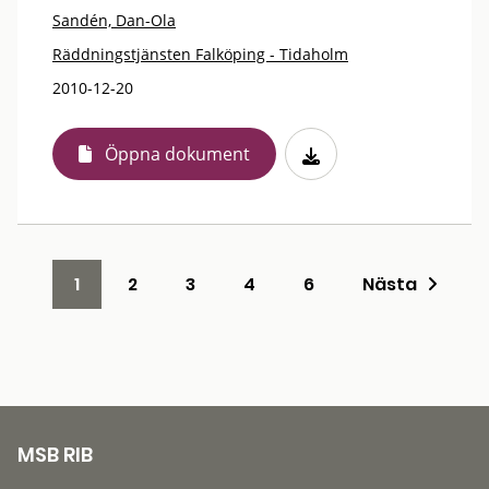
Sandén, Dan-Ola
Räddningstjänsten Falköping - Tidaholm
2010-12-20
Öppna dokument
1
2
3
4
6
Nästa
MSB RIB