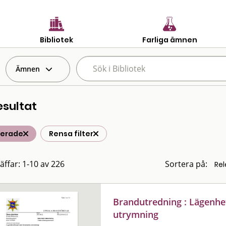
Bibliotek
Farliga ämnen
Ämnen
esultat
terade
Rensa filter
räffar: 1-10 av 226
Sortera på:
Brandutredning : Lägenh
utrymning