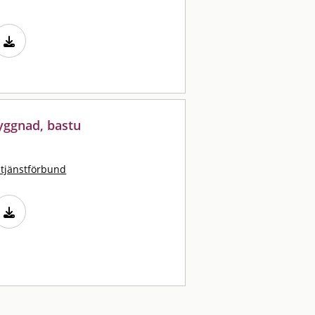
yggnad, bastu
stjänstförbund