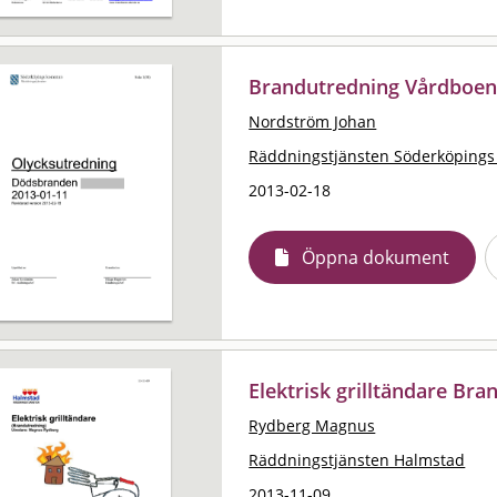
Brandutredning Vårdboen
Nordström Johan
Räddningstjänsten Söderköping
2013-02-18
Öppna dokument
Elektrisk grilltändare Br
Rydberg Magnus
Räddningstjänsten Halmstad
2013-11-09