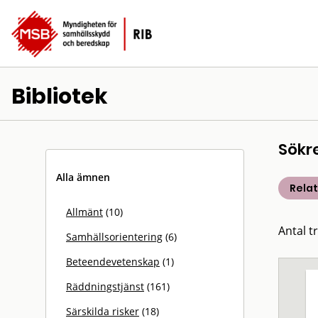
Bibliotek
Sökr
Alla ämnen
Rela
Allmänt
(10)
Antal t
Samhällsorientering
(6)
Beteendevetenskap
(1)
Räddningstjänst
(161)
Särskilda risker
(18)