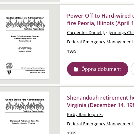
Power Off to Hard-wired d
fire Peoria, Illinois (April 
Carpenter Daniel J.
·
Jennings Ch
Federal Emergency Management 
1999
Öppna dokument
Shenandoah retirement h
Virginia (December 14, 19
Kirby Randolph E.
Federal Emergency Management 
1999