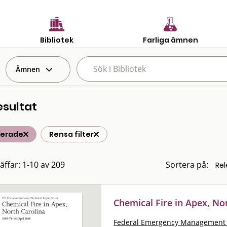
Bibliotek
Farliga ämnen
Ämnen
esultat
terade
Rensa filter
räffar: 1-10 av 209
Sortera på:
Chemical Fire in Apex, No
Federal Emergency Management 