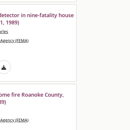
etector in nine-fatality house
11, 1989)
arles
Agency (FEMA)
ome fire Roanoke County,
89)
Agency (FEMA)