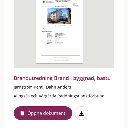
Brandutredning Brand i byggnad, bastu
Järnström Kent
·
Dahn Anders
Alingsås och Vårgårda Räddningstjänstförbund
Öppna dokument