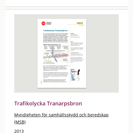
Trafikolycka Tranarpsbron
Myndigheten för samhällsskydd och beredskap
(MSB)
2013