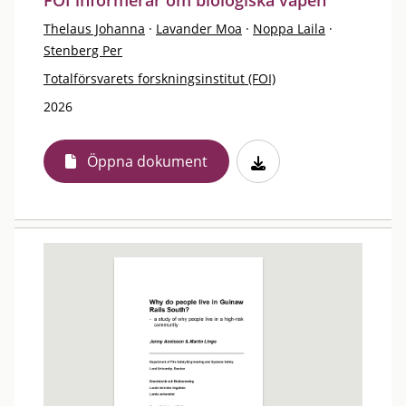
FOI informerar om biologiska vapen
Thelaus Johanna
·
Lavander Moa
·
Noppa Laila
·
Stenberg Per
Totalförsvarets forskningsinstitut (FOI)
2026
Öppna dokument