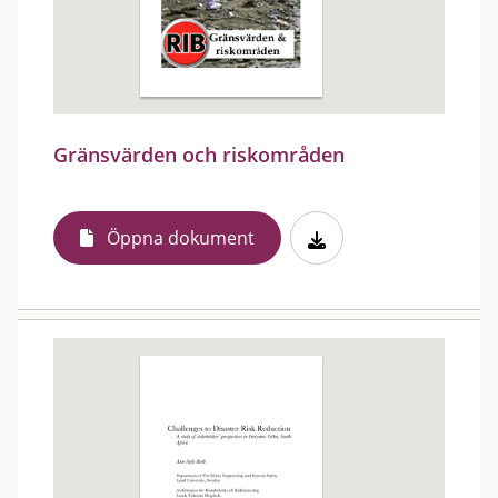
Gränsvärden och riskområden
Öppna dokument