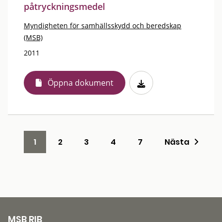
påtryckningsmedel
Myndigheten för samhällsskydd och beredskap
(MSB)
2011
Öppna dokument
1
2
3
4
7
Nästa
MSB RIB