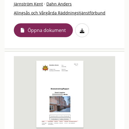
Järnström Kent
·
Dahn Anders
Alingsås och Vårgårda Räddningstjänstförbund
Öppna dokument