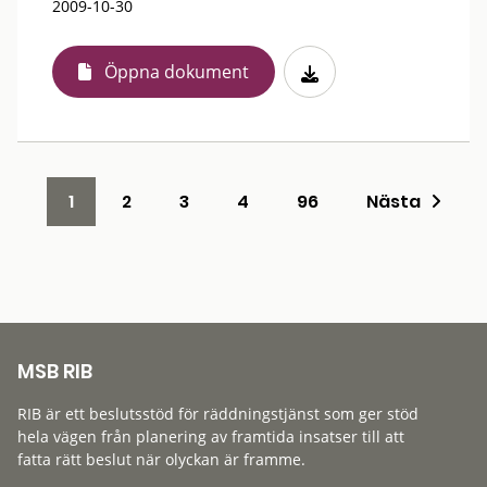
2009-10-30
Öppna dokument
1
2
3
4
96
Nästa
MSB RIB
RIB är ett beslutsstöd för räddningstjänst som ger stöd
hela vägen från planering av framtida insatser till att
fatta rätt beslut när olyckan är framme.