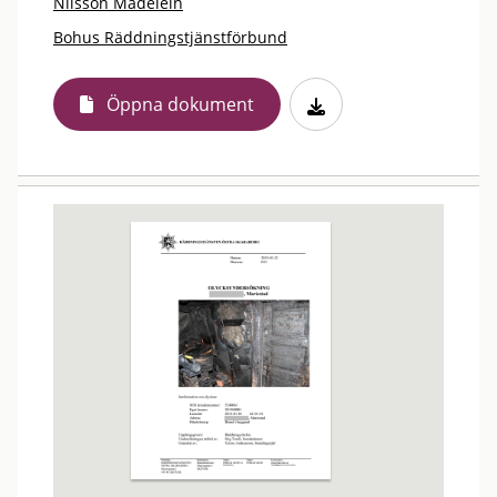
Nilsson Madelein
Bohus Räddningstjänstförbund
Öppna dokument