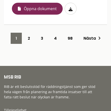
Öppna dokument
1
2
3
4
98
Nästa
MSB RIB
RIB är ett beslutsstöd för räddningstjänst som ger stöd
hela vägen från planering av framtida insatser till att
fatta rätt beslut när olyckan är framme.
Tillgänglighet