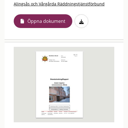
Alingsås och Vårgårda Räddningstjänstförbund
Öppna dokument