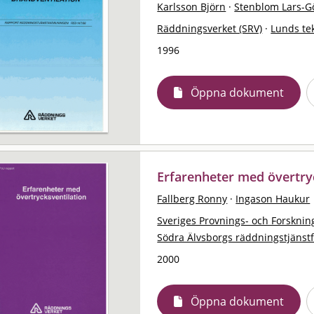
Karlsson Björn
·
Stenblom Lars-G
Räddningsverket (SRV)
·
Lunds te
1996
Öppna dokument
Erfarenheter med övertry
Fallberg Ronny
·
Ingason Haukur
Sveriges Provnings- och Forskning
Södra Älvsborgs räddningstjänst
2000
Öppna dokument