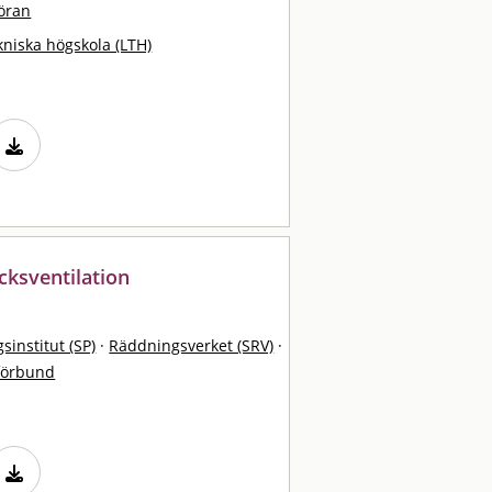
öran
kniska högskola (LTH)
cksventilation
sinstitut (SP)
·
Räddningsverket (SRV)
·
förbund