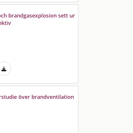
och brandgasexplosion sett ur
ektiv
rstudie över brandventilation