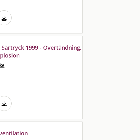
 Särtryck 1999 - Övertändning,
plosion
Åke
entilation