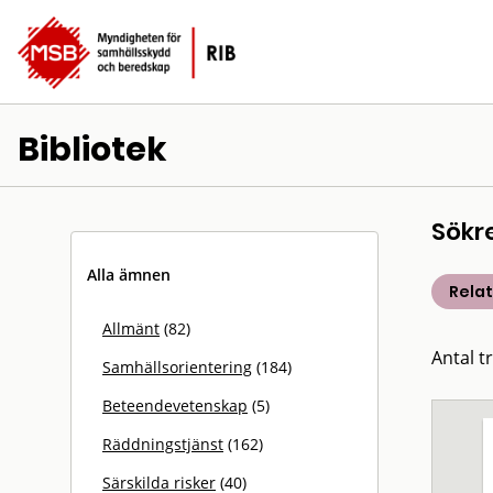
Bibliotek
Sökr
Alla ämnen
Rela
Allmänt
(82)
Antal t
Samhällsorientering
(184)
Beteendevetenskap
(5)
Räddningstjänst
(162)
Särskilda risker
(40)