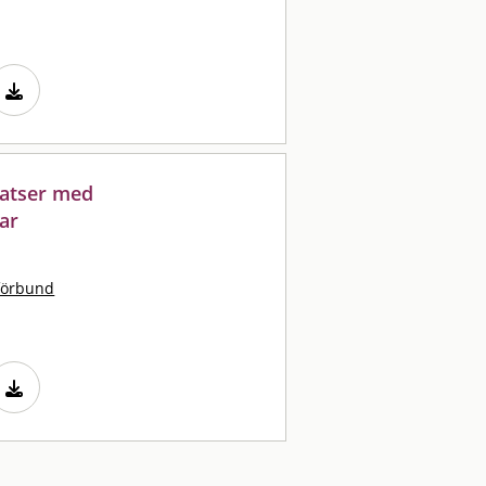
satser med
tar
förbund