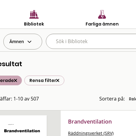
Bibliotek
Farliga ämnen
Ämnen
esultat
terade
Rensa filter
räffar: 1-10 av 507
Sortera på:
Brandventilation
Räddningsverket (SRV)