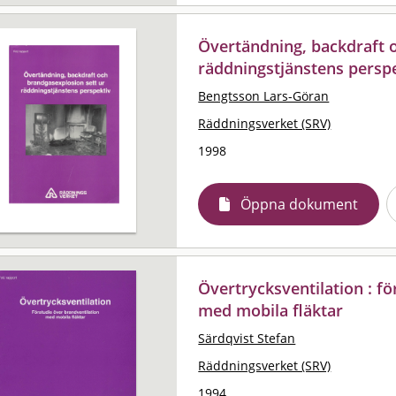
Övertändning, backdraft 
räddningstjänstens persp
Bengtsson Lars-Göran
Räddningsverket (SRV)
1998
Öppna dokument
Övertrycksventilation : fö
med mobila fläktar
Särdqvist Stefan
Räddningsverket (SRV)
1994