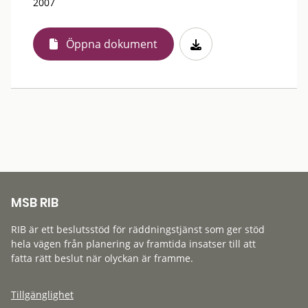
2007
Öppna dokument
MSB RIB
RIB är ett beslutsstöd för räddningstjänst som ger stöd
hela vägen från planering av framtida insatser till att
fatta rätt beslut när olyckan är framme.
Tillgänglighet