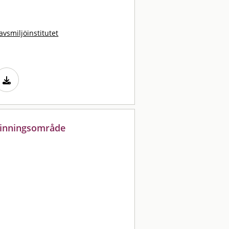
avsmiljöinstitutet
vrinningsområde