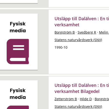
Utsläpp till Dalälven : En 
verksamhet
Borgström B
·
Svedberg R
·
Melin
Statens naturvårdsverk (SNV)
1990-10
Utsläpp till Dalälven : En 
verksamhet Bilagedel
Zetterström B
·
Hilde D
·
Borgstr
Statens naturvårdsverk (SNV)