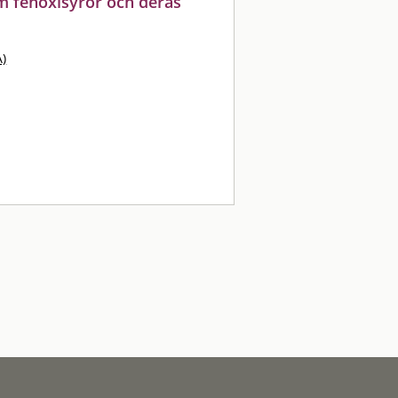
m fenoxisyror och deras
)