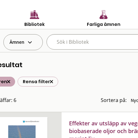
Bibliotek
Farliga ämnen
Ämnen
esultat
ren
Rensa filter
äffar: 6
Sortera på:
Effekter av utsläpp av veg
biobaserade oljor och brä