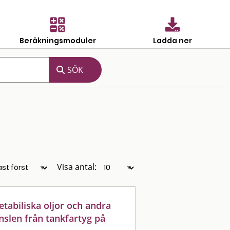
Beräkningsmoduler
Ladda ner
Visa antal:
etabiliska oljor och andra
nslen från tankfartyg på