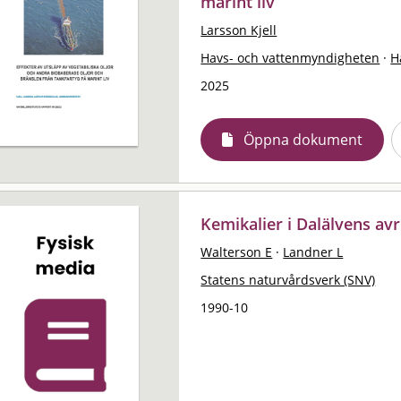
marint liv
Larsson Kjell
Havs- och vattenmyndigheten
·
H
2025
Öppna dokument
Kemikalier i Dalälvens a
Walterson E
·
Landner L
Statens naturvårdsverk (SNV)
1990-10