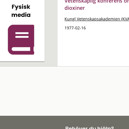
Vetenskaplig konferens o
dioxiner
Kungl Vetenskapsakademien (KVA
1977-02-16
Behöver du hjälp?