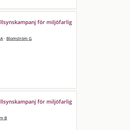
tillsynskampanj för miljöfarlig
 A
·
Blomström G
tillsynskampanj för miljöfarlig
öm B