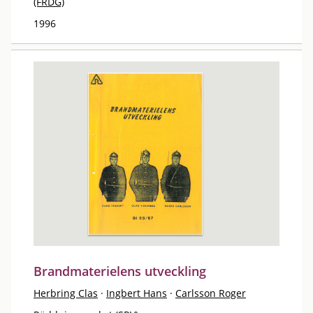
(FRDG)
1996
Brandmaterielens utveckling
Herbring Clas
·
Ingbert Hans
·
Carlsson Roger