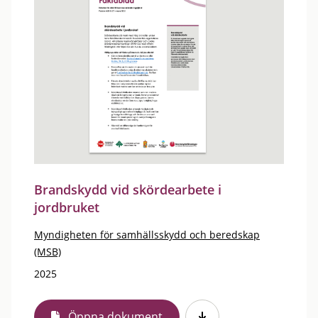
Brandskydd vid skördearbete i
jordbruket
Myndigheten för samhällsskydd och beredskap
(MSB)
2025
Öppna dokument