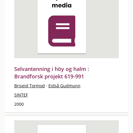
Selvantenning i höy og halm :
Brandforsk projekt 619-991
Briseid Tormod
·
Eidså Gudmunn
SINTEF
2000